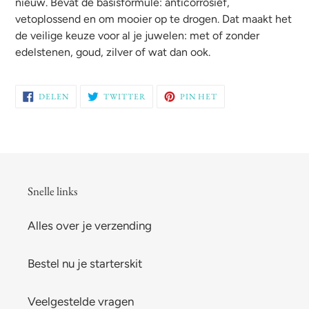
nieuw. Bevat de basisformule: anticorrosief,
je
vetoplossend en om mooier op te drogen. Dat maakt het
winkelwagen
de veilige keuze voor al je juwelen: met of zonder
edelstenen, goud, zilver of wat dan ook.
DELEN
TWITTEREN
PINNEN
DELEN
TWITTER
PIN HET
OP
OP
OP
FACEBOOK
TWITTER
PINTEREST
Snelle links
Alles over je verzending
Bestel nu je starterskit
Veelgestelde vragen