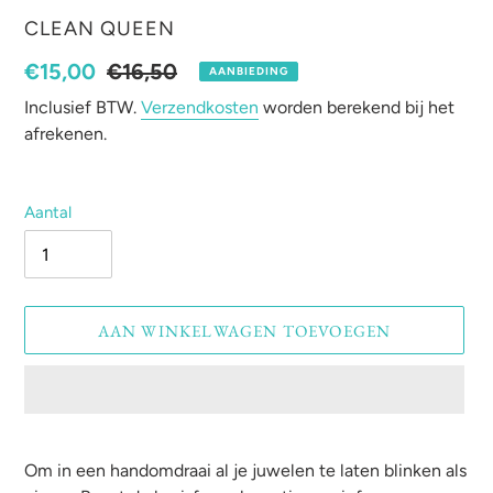
VERKOPER
CLEAN QUEEN
Aanbiedingsprijs
€15,00
Normale
€16,50
AANBIEDING
prijs
Inclusief BTW.
Verzendkosten
worden berekend bij het
afrekenen.
Aantal
AAN WINKELWAGEN TOEVOEGEN
Product
toegevoegen
Om in een handomdraai al je juwelen te laten blinken als
aan